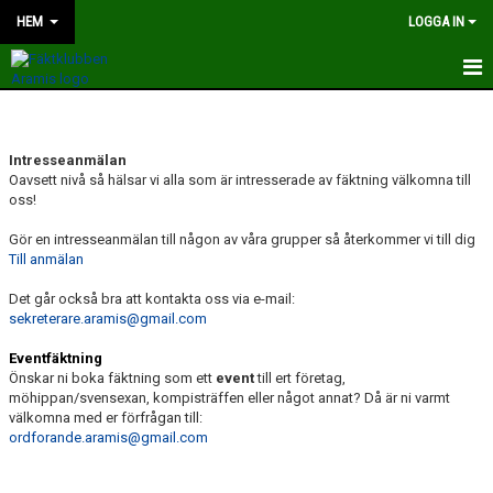
HEM
LOGGA IN
HEM
NYHETER
Intresseanmälan
Oavsett nivå så hälsar vi alla som är intresserade av fäktning välkomna till
oss!
OM KLUBBEN
Gör en intresseanmälan till någon av våra grupper så återkommer vi till dig
KONTAKT
Till anmälan
Det går också bra att kontakta oss via e-mail:
KALENDER
sekreterare.aramis@gmail.com
BILDER
Eventfäktning
Önskar ni boka fäktning som ett
event
till ert företag,
TRÄNARE
möhippan/svensexan, kompisträffen eller något annat? Då är ni varmt
välkomna med er förfrågan till:
ordforande.aramis@gmail.com
STYRELSEN
TÄVLING OCH LÄGER