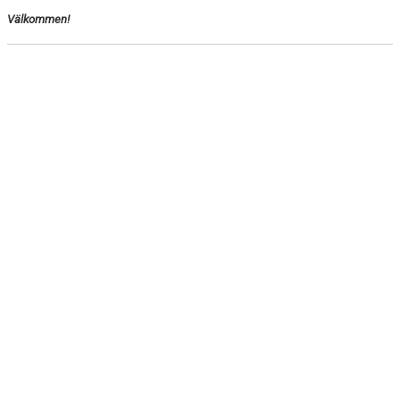
Välkommen!
VILL DU PROVA FÄKTNING?
MEDLEMSAVGIFT
SKOLIDROTT
TRYGG IDROTT
FK ARAMIS PROCESSEN
DOKUMENT