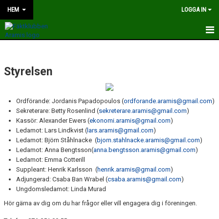
HEM
LOGGA IN
HEM
Styrelsen
NYHETER
OM KLUBBEN
Ordförande: Jordanis Papadopoulos (
ordforande.aramis@gmail.com
)
Sekreterare: Betty Rosenlind (
sekreterare.aramis@gmail.com
)
KONTAKT
Kassör: Alexander Ewers (
ekonomi.aramis@gmail.com
)
Ledamot: Lars Lindkvist (
lars.aramis@gmail.com
)
KALENDER
Ledamot: Björn Ståhlnacke (
bjorn.stahlnacke.aramis@gmail.com
)
Ledamot: Anna Bengtsson(
anna.bengtsson.aramis@gmail.com
)
BILDER
Ledamot: Emma Cotterill
Suppleant: Henrik Karlsson (
henrik.aramis@gmail.com
)
TRÄNARE
Adjungerad: Csaba Ban Wrabel (
csaba.aramis@gmail.com
)
Ungdomsledamot: Linda Murad
STYRELSEN
Hör gärna av dig om du har frågor eller vill engagera dig i föreningen.
TÄVLING OCH LÄGER