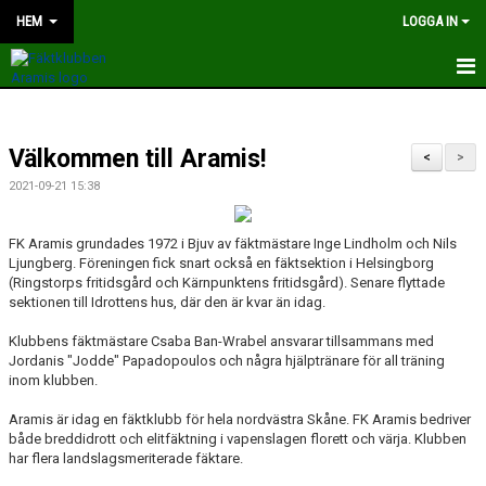
HEM
LOGGA IN
HEM
Välkommen till Aramis!
NYHETER
<
>
2021-09-21 15:38
OM KLUBBEN
FK Aramis grundades 1972 i Bjuv av fäktmästare Inge Lindholm och Nils
KONTAKT
Ljungberg. Föreningen fick snart också en fäktsektion i Helsingborg
(Ringstorps fritidsgård och Kärnpunktens fritidsgård). Senare flyttade
KALENDER
sektionen till Idrottens hus, där den är kvar än idag.
Klubbens fäktmästare Csaba Ban-Wrabel ansvarar tillsammans med
BILDER
Jordanis "Jodde" Papadopoulos och några hjälptränare för all träning
inom klubben.
TRÄNARE
Aramis är idag en fäktklubb för hela nordvästra Skåne. FK Aramis bedriver
STYRELSEN
både breddidrott och elitfäktning i vapenslagen florett och värja. Klubben
har flera landslagsmeriterade fäktare.
TÄVLING OCH LÄGER