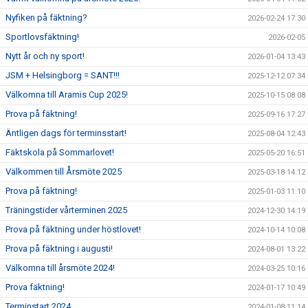
Nyfiken på fäktning?
2026-02-24 17:30
Sportlovsfäktning!
2026-02-05
Nytt år och ny sport!
2026-01-04 13:43
JSM + Helsingborg = SANT!!!
2025-12-12 07:34
Välkomna till Aramis Cup 2025!
2025-10-15 08:08
Prova på fäktning!
2025-09-16 17:27
Äntligen dags för terminsstart!
2025-08-04 12:43
Fäktskola på Sommarlovet!
2025-05-20 16:51
Välkommen till Årsmöte 2025
2025-03-18 14:12
Prova på fäktning!
2025-01-03 11:10
Träningstider vårterminen 2025
2024-12-30 14:19
Prova på fäktning under höstlovet!
2024-10-14 10:08
Prova på fäktning i augusti!
2024-08-01 13:22
Välkomna till årsmöte 2024!
2024-03-25 10:16
Prova fäktning!
2024-01-17 10:49
Terminstart 2024
2024-01-08 11:14