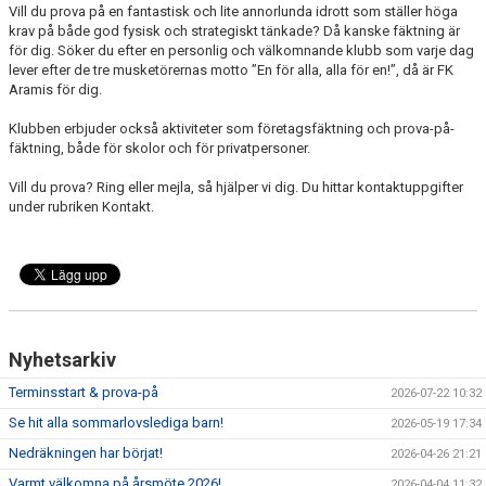
Vill du prova på en fantastisk och lite annorlunda idrott som ställer höga
krav på både god fysisk och strategiskt tänkade? Då kanske fäktning är
VILL DU PROVA FÄKTNING?
för dig. Söker du efter en personlig och välkomnande klubb som varje dag
lever efter de tre musketörernas motto ”En för alla, alla för en!”, då är FK
Aramis för dig.
MEDLEMSAVGIFT
Klubben erbjuder också aktiviteter som företagsfäktning och prova-på-
SKOLIDROTT
fäktning, både för skolor och för privatpersoner.
TRYGG IDROTT
Vill du prova? Ring eller mejla, så hjälper vi dig. Du hittar kontaktuppgifter
under rubriken Kontakt.
FK ARAMIS PROCESSEN
DOKUMENT
Nyhetsarkiv
Terminsstart & prova-på
2026-07-22 10:32
Se hit alla sommarlovslediga barn!
2026-05-19 17:34
Nedräkningen har börjat!
2026-04-26 21:21
Varmt välkomna på årsmöte 2026!
2026-04-04 11:32