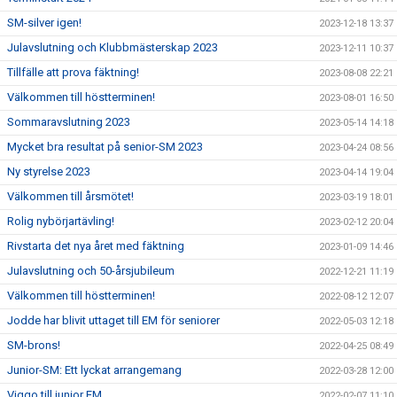
SM-silver igen!
2023-12-18 13:37
Julavslutning och Klubbmästerskap 2023
2023-12-11 10:37
Tillfälle att prova fäktning!
2023-08-08 22:21
Välkommen till höstterminen!
2023-08-01 16:50
Sommaravslutning 2023
2023-05-14 14:18
Mycket bra resultat på senior-SM 2023
2023-04-24 08:56
Ny styrelse 2023
2023-04-14 19:04
Välkommen till årsmötet!
2023-03-19 18:01
Rolig nybörjartävling!
2023-02-12 20:04
Rivstarta det nya året med fäktning
2023-01-09 14:46
Julavslutning och 50-årsjubileum
2022-12-21 11:19
Välkommen till höstterminen!
2022-08-12 12:07
Jodde har blivit uttaget till EM för seniorer
2022-05-03 12:18
SM-brons!
2022-04-25 08:49
Junior-SM: Ett lyckat arrangemang
2022-03-28 12:00
Viggo till junior EM
2022-02-07 11:10