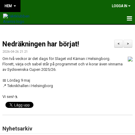
HEM
LOGGA IN
HEM
Nedräkningen har börjat!
NYHETER
<
>
2026-04-26 21:21
OM KLUBBEN
Om två veckor är det dags för
Slaget vid Kärnan i Helsingborg.
Florett, värja och sabel står på programmet och vi korar även vinnarna
KONTAKT
av Sydsvenska Cupen 2025/26.
📅 Lördag 9 maj
KALENDER
📍 Teknikhallen i Helsingborg
BILDER
Vi ses!🤺
TRÄNARE
STYRELSEN
Nyhetsarkiv
TÄVLING OCH LÄGER