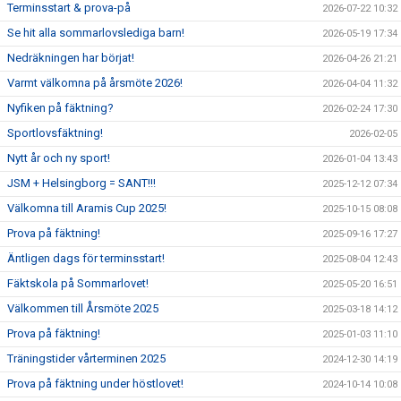
Terminsstart & prova-på
2026-07-22 10:32
Se hit alla sommarlovslediga barn!
2026-05-19 17:34
VILL DU PROVA FÄKTNING?
Nedräkningen har börjat!
2026-04-26 21:21
MEDLEMSAVGIFT
Varmt välkomna på årsmöte 2026!
2026-04-04 11:32
Nyfiken på fäktning?
2026-02-24 17:30
SKOLIDROTT
Sportlovsfäktning!
2026-02-05
TRYGG IDROTT
Nytt år och ny sport!
2026-01-04 13:43
JSM + Helsingborg = SANT!!!
2025-12-12 07:34
FK ARAMIS PROCESSEN
Välkomna till Aramis Cup 2025!
2025-10-15 08:08
DOKUMENT
Prova på fäktning!
2025-09-16 17:27
Äntligen dags för terminsstart!
2025-08-04 12:43
Fäktskola på Sommarlovet!
2025-05-20 16:51
Välkommen till Årsmöte 2025
2025-03-18 14:12
Prova på fäktning!
2025-01-03 11:10
Träningstider vårterminen 2025
2024-12-30 14:19
Prova på fäktning under höstlovet!
2024-10-14 10:08