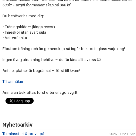
500kr + avgift för medlemskap på 300 kr
)
VILL DU PROVA FÄKTNING?
Du behöver ha med dig:
MEDLEMSAVGIFT
• Träningskläder (långa byxor)
• Inneskor utan svart sula
• Vattenflaska
SKOLIDROTT
Förutom träning och fin gemenskap så ingår frukt och glass varje dag!
TRYGG IDROTT
Ingen övrig utrustning behövs – du får låna allt av oss 😊
FK ARAMIS PROCESSEN
Antalet platser är begränsat – först till kvarn!
DOKUMENT
Till anmälan
Anmälan bekräftas först efter erlagd avgift
Nyhetsarkiv
Terminsstart & prova-på
2026-07-22 10:32