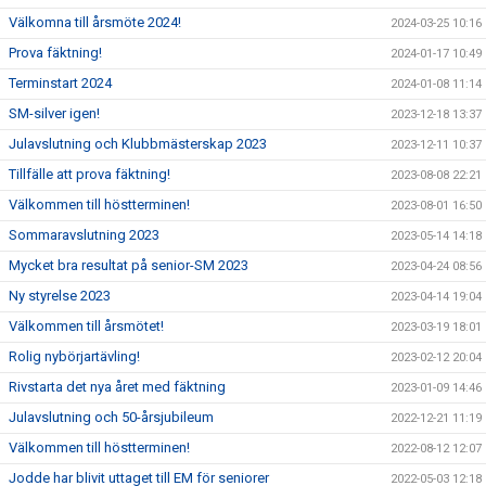
Välkomna till årsmöte 2024!
2024-03-25 10:16
Prova fäktning!
2024-01-17 10:49
Terminstart 2024
2024-01-08 11:14
SM-silver igen!
2023-12-18 13:37
Julavslutning och Klubbmästerskap 2023
2023-12-11 10:37
Tillfälle att prova fäktning!
2023-08-08 22:21
Välkommen till höstterminen!
2023-08-01 16:50
Sommaravslutning 2023
2023-05-14 14:18
Mycket bra resultat på senior-SM 2023
2023-04-24 08:56
Ny styrelse 2023
2023-04-14 19:04
Välkommen till årsmötet!
2023-03-19 18:01
Rolig nybörjartävling!
2023-02-12 20:04
Rivstarta det nya året med fäktning
2023-01-09 14:46
Julavslutning och 50-årsjubileum
2022-12-21 11:19
Välkommen till höstterminen!
2022-08-12 12:07
Jodde har blivit uttaget till EM för seniorer
2022-05-03 12:18