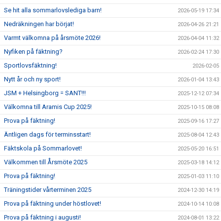
Se hit alla sommarlovslediga barn!
2026-05-19 17:34
Nedräkningen har börjat!
2026-04-26 21:21
Varmt välkomna på årsmöte 2026!
2026-04-04 11:32
Nyfiken på fäktning?
2026-02-24 17:30
Sportlovsfäktning!
2026-02-05
Nytt år och ny sport!
2026-01-04 13:43
JSM + Helsingborg = SANT!!!
2025-12-12 07:34
Välkomna till Aramis Cup 2025!
2025-10-15 08:08
Prova på fäktning!
2025-09-16 17:27
Äntligen dags för terminsstart!
2025-08-04 12:43
Fäktskola på Sommarlovet!
2025-05-20 16:51
Välkommen till Årsmöte 2025
2025-03-18 14:12
Prova på fäktning!
2025-01-03 11:10
Träningstider vårterminen 2025
2024-12-30 14:19
Prova på fäktning under höstlovet!
2024-10-14 10:08
Prova på fäktning i augusti!
2024-08-01 13:22