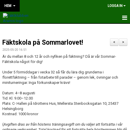
HEM
LOGGA IN
HEM
Fäktskola på Sommarlovet!
NYHETER
<
>
2025-05-20 16:51
OM KLUBBEN
Är du mellan 8 och 12 år och nyfiken på fäktning? Då är vår Sommar-
Fäktskola något för dig!
KONTAKT
Under 5 förmiddagar i vecka 32 så får du lära dig grunderna i
florettfäktning – från fotarbete till parader – genom lek, övningar och
KALENDER
miniturneringar. Inga förkunskaper krävs!
BILDER
Datum: 4–8 augusti
Tid: Kl. 9.00–12.00
Plats: C- Hallen på Idrottens Hus, Mellersta Stenbocksgatan 10, 25437
TRÄNARE
Helsingborg
Kostnad: 1000 kronor
STYRELSEN
(
Avgiften dras av från höstens träningsavgift om du väljer att fortsätta i vår
TÄVLING OCH LÄGER
ordinarie verksamhet. Total kostnad för att fortsätta hela höstterminen blir då