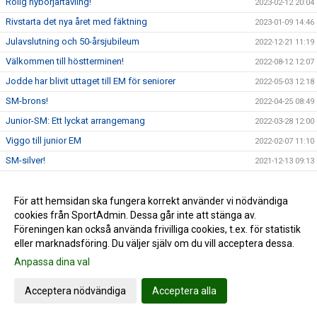
Rolig nybörjartävling!
2023-02-12 20:04
Rivstarta det nya året med fäktning
2023-01-09 14:46
Julavslutning och 50-årsjubileum
2022-12-21 11:19
Välkommen till höstterminen!
2022-08-12 12:07
Jodde har blivit uttaget till EM för seniorer
2022-05-03 12:18
SM-brons!
2022-04-25 08:49
Junior-SM: Ett lyckat arrangemang
2022-03-28 12:00
Viggo till junior EM
2022-02-07 11:10
SM-silver!
2021-12-13 09:13
Aramis Cup 2021 - en lyckad tävling!
2021-12-06 16:50
Silver och brons på Kanikowski Cup
För att hemsidan ska fungera korrekt använder vi nödvändiga
2021-11-09 18:34
cookies från SportAdmin. Dessa går inte att stänga av.
Välkommen till Aramis!
2021-09-21 15:38
Föreningen kan också använda frivilliga cookies, t.ex. för statistik
eller marknadsföring. Du väljer själv om du vill acceptera dessa.
Anpassa dina val
Cookie-inställningar
Gå till Webbversion
Acceptera nödvändiga
Acceptera alla