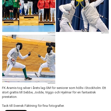
VILL DU PROVA FÄKTNING?
MEDLEMSAVGIFT
SKOLIDROTT
TRYGG IDROTT
FK ARAMIS PROCESSEN
DOKUMENT
FK Aramis tog silver i årets lag-SM för seniorer som hölls i Stockholm. Ett
stort grattis till Sebbe, Jodde, Viggo och Hjalmar för en fantastisk
prestation.
Tack till Svensk Fäktning för fina fotografier.